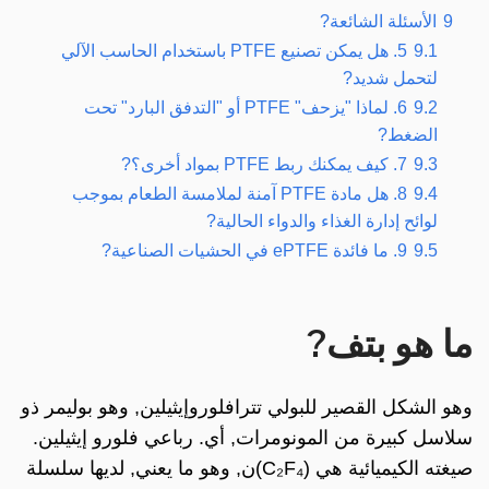
9
الأسئلة الشائعة?
9.1
5. هل يمكن تصنيع PTFE باستخدام الحاسب الآلي
لتحمل شديد?
9.2
6. لماذا "يزحف" PTFE أو "التدفق البارد" تحت
الضغط?
9.3
7. كيف يمكنك ربط PTFE بمواد أخرى؟?
9.4
8. هل مادة PTFE آمنة لملامسة الطعام بموجب
لوائح إدارة الغذاء والدواء الحالية?
9.5
9. ما فائدة ePTFE في الحشيات الصناعية?
ما هو بتف?
وهو الشكل القصير للبولي تترافلوروإيثيلين, وهو بوليمر ذو
سلاسل كبيرة من المونومرات, أي. رباعي فلورو إيثيلين.
صيغته الكيميائية هي (C₂F₄)ن, وهو ما يعني, لديها سلسلة