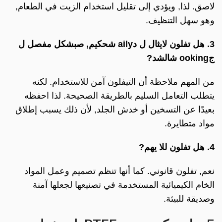
لاصق. لذا, ويؤدي إلى تقليل استخدام الزيت في الطعام,
وهو سهل التنظيف.
3. هل تفلون
ل
ايثال ل
د
aily
ش
حكيم,
ص
بشكل مفصل ل
ج
ooking
ش
الشد?
من المهم ملاحظة أن التيفلون آمن للاستخدام. لكنه
يتطلب التعامل السليم بالطريقة الصحيحة. لذا احفظه
بعيدًا عن التسخين أو خدش الجلد, لأن ذلك يسبب إطلاق
مواد متطايرة.
4. هل تفلون
ل
لا يهم?
نعم, تفلون قانوني. كما أنها تنظم تصميم وعمل المواد
الخام الكيميائية المستخدمة في تصنيعها لجعلها آمنة
وصديقة للبيئة.