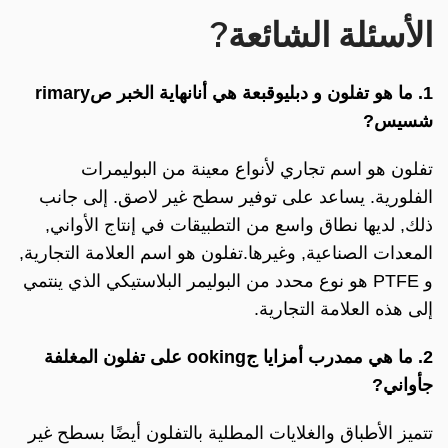
الأسئلة الشائعة?
1. ما هو تفلون و
دبليو
قبعة هي
أنا
نهاية الخبر
ص
rimary
ش
سيس?
تفلون هو اسم تجاري لأنواع معينة من البوليمرات
الفلورية. يساعد على توفير سطح غير لاصق. إلى جانب
ذلك, لديها نطاق واسع من التطبيقات في إنتاج الأواني,
المعدات الصناعية, وغيرها.تفلون هو اسم العلامة التجارية,
و PTFE هو نوع محدد من البوليمر البلاستيكي الذي ينتمي
إلى هذه العلامة التجارية.
2. ما هي
م
مدرب
أ
مزايا
ج
ooking على تفلون المغلفة
ج
أواني?
تتميز الأطباق والغلايات المطلية بالتفلون أيضًا بسطح غير