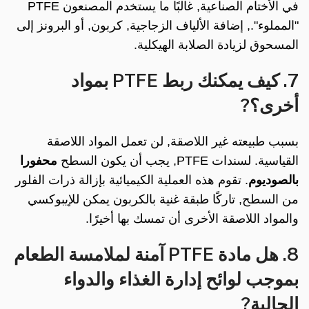
في الأختام الصناعية, غالبًا ما يستخدم المصنعون PTFE
"المملوء"., إضافة الألياف الزجاجية, كربون, أو البرونز إلى
المسحوق لزيادة الصلابة الهيكلية.
7. كيف يمكنك ربط PTFE بمواد
أخرى؟?
بسبب طبيعته غير اللاصقة, لن تعمل المواد اللاصقة
القياسية. لسندات PTFE, يجب أن يكون السطح
محفورا
بالصوديوم
. تقوم هذه العملية الكيميائية بإزالة ذرات الفلور
من السطح, تاركًا طبقة غنية بالكربون يمكن للإيبوكسي
والمواد اللاصقة الأخرى أن تمسك بها أخيرًا.
8. هل مادة PTFE آمنة لملامسة الطعام
بموجب لوائح إدارة الغذاء والدواء
الحالية?