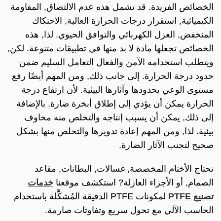
الخصائص الفريدة. قد تشمل هذه عدم الالتصاق, المقاومة
الكيميائية, استقرار درجات الحرارة العالية, الاحتكاك
المنخفض, العزل الكهربائي والتوافق الحيوي. لذا, هذه
الخصائص تجعلها مادة لا بد منها في تطبيقات متنوعة. لكن,
ويتطلب استخدامه الآمن والفعال التعامل السليم ضمن
حدود درجة الحرارة. إلى جانب ذلك, ومن المهم أيضًا رفع
مستوى الوعي بحدودها وآثارها البيئية. لأن ارتفاع درجة
الحرارة يمكن أن يؤدي إلى إطلاق أبخرة ضارة. بالإضافة
إلى ذلك, يمكن أن يسبب إنتاجه والتخلص منه مخاوف
بيئية. لذا, ومن المهم إعادة تدويرها والتخلص منها بشكل
صحيح لتجنب الآثار الضارة.
تحتاج الأختام المخصصة, غسالات, البطانات, مقاعد
الصمام, أو الأجزاء العازلة? استكشف موقعنا
خدمات
تصنيع PTFE
لمكونات PTFE الدقيقة المُشكَّلة باستخدام
الحاسب الآلي مع تحول سريع وتفاوتات صارمة.