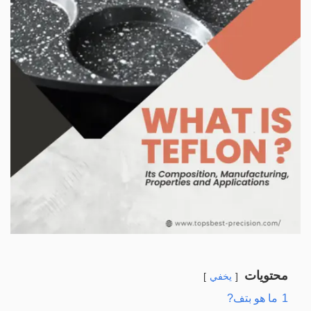
محتويات
يخفي
1
ما هو بتف?