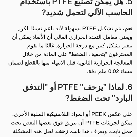
5. هل يمكن تصنيع PTFE باستخدام
الحاسب الآلي لتحمل شديد?
نعم.
يتم تشكيل PTFE بسهولة لأنه ناعم نسبيًا. لكن,
ويعني معامل التمدد الحراري العالي أن الأبعاد يمكن أن
تتغير بشكل كبير مع درجة الحرارة. غالبًا ما يقوم
المحترفون "بتخفيف الضغط" على المادة من خلال
المعالجة الحرارية الثانوية قبل الانتهاء منها
بالقطع
لضمان
مساء 0.02 ملم
دقة.
6. لماذا "يزحف" PTFE أو "التدفق
البارد" تحت الضغط?
على عكس PEEK أو المواد البلاستيكية الصلبة الأخرى,
يمكن لجزيئات PTFE أن تنزلق فوق بعضها البعض تحت
حمل ثابت. ويعرف هذا باسم
زحف
. لحل هذه المشكلة