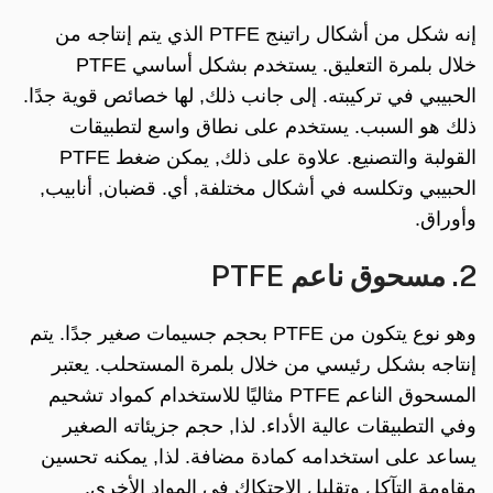
إنه شكل من أشكال راتينج PTFE الذي يتم إنتاجه من
خلال بلمرة التعليق. يستخدم بشكل أساسي PTFE
الحبيبي في تركيبته. إلى جانب ذلك, لها خصائص قوية جدًا.
ذلك هو السبب. يستخدم على نطاق واسع لتطبيقات
القولبة والتصنيع. علاوة على ذلك, يمكن ضغط PTFE
الحبيبي وتكلسه في أشكال مختلفة, أي. قضبان, أنابيب,
وأوراق.
2. مسحوق ناعم PTFE
وهو نوع يتكون من PTFE بحجم جسيمات صغير جدًا. يتم
إنتاجه بشكل رئيسي من خلال بلمرة المستحلب. يعتبر
المسحوق الناعم PTFE مثاليًا للاستخدام كمواد تشحيم
وفي التطبيقات عالية الأداء. لذا, حجم جزيئاته الصغير
يساعد على استخدامه كمادة مضافة. لذا, يمكنه تحسين
مقاومة التآكل وتقليل الاحتكاك في المواد الأخرى.