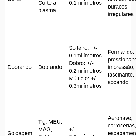
Corte a
0.1milímetros
buracos
plasma
irregulares
Solteiro: +/-
Formando,
0.1milímetros
pressionan
Dobro: +/-
Dobrando
Dobrando
impressão,
0.2milímetros
fascinante,
Múltiplo
: +/-
socando
0.3milímetros
Aeronave,
Tig, MEU,
carrocerias
MAG,
+/-
Soldagem
escapamen