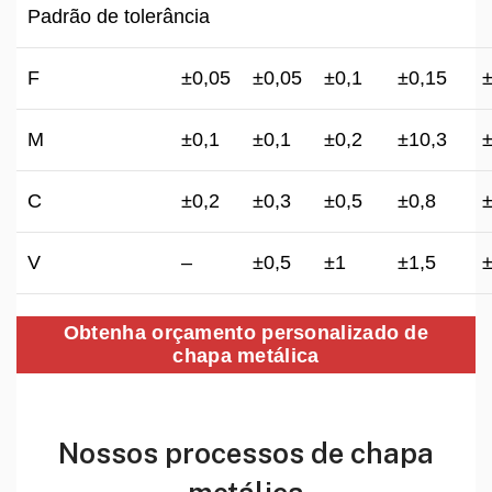
Padrão de tolerância
F
±0,05
±0,05
±0,1
±0,15
±
M
±0,1
±0,1
±0,2
±10,3
±
C
±0,2
±0,3
±0,5
±0,8
±
V
–
±0,5
±1
±1,5
±
Obtenha orçamento personalizado de
chapa metálica
Nossos processos de chapa