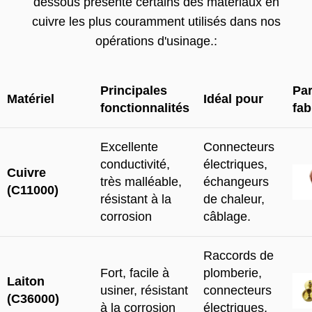
dessous présente certains des matériaux en
cuivre les plus couramment utilisés dans nos
opérations d'usinage.:
Principales
Par
Matériel
Idéal pour
fonctionnalités
fab
Excellente
Connecteurs
conductivité,
électriques,
Cuivre
très malléable,
échangeurs
(C11000)
résistant à la
de chaleur,
corrosion
câblage.
Raccords de
Fort, facile à
plomberie,
Laiton
usiner, résistant
connecteurs
(C36000)
à la corrosion
électriques,