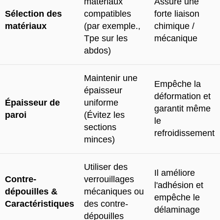
matériaux
Assure une
Sélection des
compatibles
forte liaison
matériaux
(par exemple.,
chimique /
Tpe sur les
mécanique
abdos)
Maintenir une
Empêche la
épaisseur
déformation et
Épaisseur de
uniforme
garantit même
paroi
(Évitez les
le
sections
refroidissement
minces)
Utiliser des
Il améliore
Contre-
verrouillages
l'adhésion et
dépouilles &
mécaniques ou
empêche le
Caractéristiques
des contre-
délaminage
dépouilles