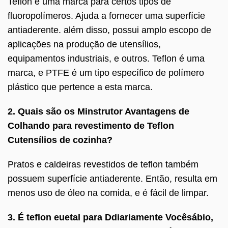
Teflon é uma marca para certos tipos de
fluoropolímeros. Ajuda a fornecer uma superfície
antiaderente. além disso, possui amplo escopo de
aplicações na produção de utensílios,
equipamentos industriais, e outros. Teflon é uma
marca, e PTFE é um tipo específico de polímero
plástico que pertence a esta marca.
2. Quais são os
M
instrutor
A
vantagens de
C
olhando para revestimento de Teflon
C
utensílios de cozinha?
Pratos e caldeiras revestidos de teflon também
possuem superfície antiaderente. Então, resulta em
menos uso de óleo na comida, e é fácil de limpar.
3. É teflon
eu
etal para
D
diariamente
Você
sábio,