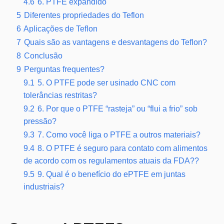
4.6
6. PTFE expandido
5
Diferentes propriedades do Teflon
6
Aplicações de Teflon
7
Quais são as vantagens e desvantagens do Teflon?
8
Conclusão
9
Perguntas frequentes?
9.1
5. O PTFE pode ser usinado CNC com
tolerâncias restritas?
9.2
6. Por que o PTFE “rasteja” ou “flui a frio” sob
pressão?
9.3
7. Como você liga o PTFE a outros materiais?
9.4
8. O PTFE é seguro para contato com alimentos
de acordo com os regulamentos atuais da FDA??
9.5
9. Qual é o benefício do ePTFE em juntas
industriais?