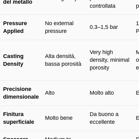
del metallo
controllata
p
Pressure
No external
1
0.3–1,5 bar
Applied
pressure
P
Very high
M
Casting
Alta densità,
density
,
minimal
o
Density
bassa porosità
porosity
e
Precisione
Alto
Molto alto
E
dimensionale
Finitura
Da buono a
Molto bene
E
superficiale
eccellente