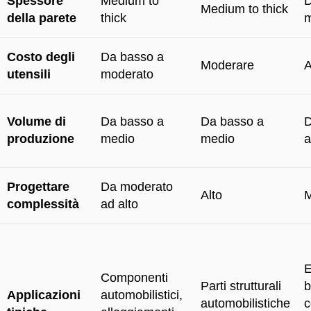
Spessore
Medium to
D
Medium to thick
della parete
thick
m
Costo degli
Da basso a
Moderare
A
utensili
moderato
Volume di
Da basso a
Da basso a
D
produzione
medio
medio
a
Progettare
Da moderato
Alto
M
complessità
ad alto
E
Componenti
Parti strutturali
b
Applicazioni
automobilistici,
automobilistiche
c