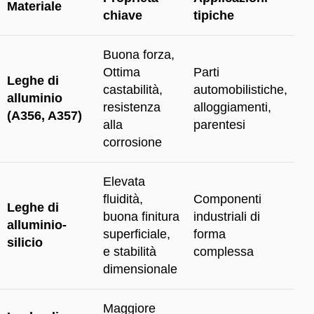
Materiale
chiave
tipiche
Buona forza,
Ottima
Parti
Leghe di
castabilità,
automobilistiche,
alluminio
resistenza
alloggiamenti,
(A356, A357)
alla
parentesi
corrosione
Elevata
fluidità,
Componenti
Leghe di
buona finitura
industriali di
alluminio-
superficiale,
forma
silicio
e stabilità
complessa
dimensionale
Maggiore