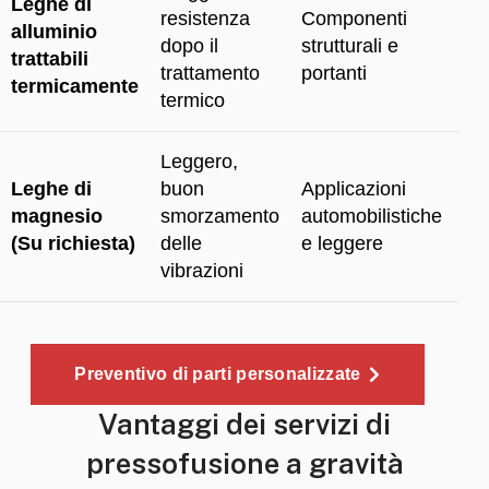
Leghe di
resistenza
Componenti
alluminio
dopo il
strutturali e
trattabili
trattamento
portanti
termicamente
termico
Leggero,
Leghe di
buon
Applicazioni
magnesio
smorzamento
automobilistiche
(Su richiesta)
delle
e leggere
vibrazioni
Preventivo di parti personalizzate
Vantaggi dei servizi di
pressofusione a gravità