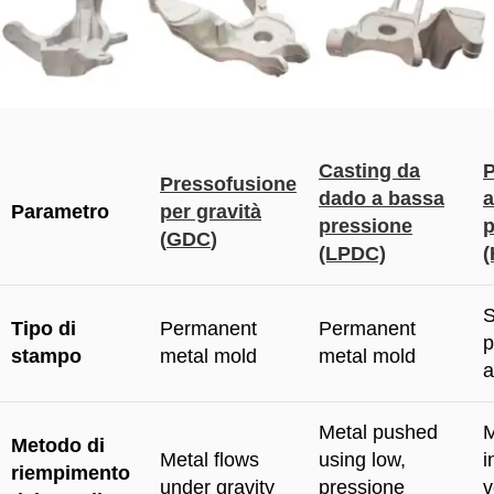
Casting da
P
Pressofusione
dado a bassa
a
Parametro
per gravità
pressione
p
(
GDC
)
(LPDC)
Tipo di
Permanent
Permanent
p
stampo
metal mold
metal mold
a
Metal pushed
M
Metodo di
Metal flows
using low
,
i
riempimento
under gravity
pressione
v