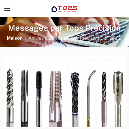
Messages par Tops Précision
Maison
Articles publiés par Tops Précision
(
Page 2
)