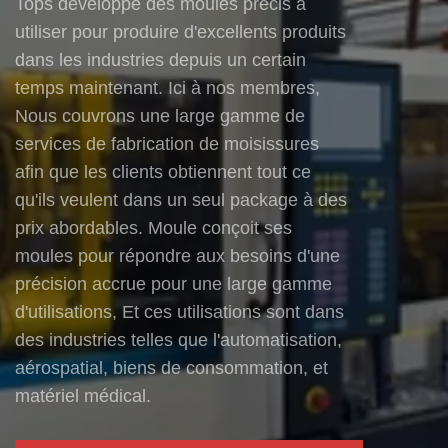
Tops développe des moules précis à
utiliser pour produire d'excellents produits
dans les industries depuis un certain
temps maintenant. Ici à nos membres,
Nous couvrons une large gamme de
services de fabrication de moisissures
afin que les clients obtiennent tout ce
qu'ils veulent dans un seul package à des
prix abordables. Moule conçoit ses
moules pour répondre aux besoins d'une
précision accrue pour une large gamme
d'utilisations, Et ces utilisations sont dans
des industries telles que l'automatisation,
aérospatial, biens de consommation, et
matériel médical.