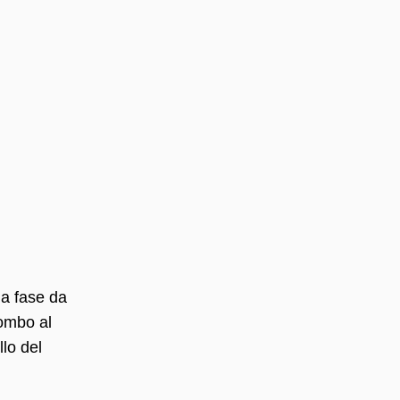
ua fase da
iombo al
llo del