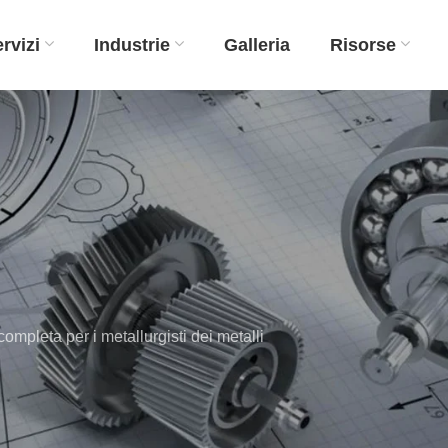
rvizi
Industrie
Galleria
Risorse
mpleta per i metallurgisti dei metalli