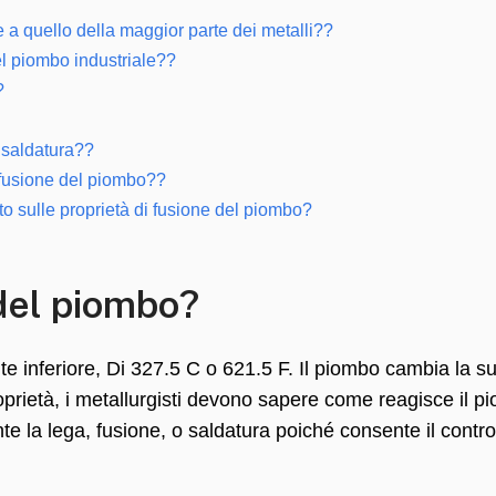
e a quello della maggior parte dei metalli??
el piombo industriale??
?
 saldatura??
i fusione del piombo??
to sulle proprietà di fusione del piombo?
 del piombo?
 inferiore, Di 327.5 C o 621.5 F. Il piombo cambia la s
oprietà, i metallurgisti devono sapere come reagisce il p
nte la lega, fusione, o saldatura poiché consente il contro