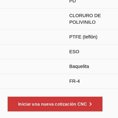
PD
CLORURO DE
POLIVINILO
PTFE (teflón)
ESO
Baquelita
FR-4
Iniciar una nueva cotización CNC