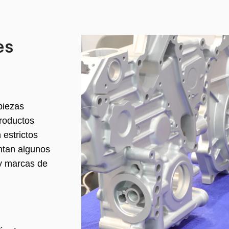
es
piezas
productos
estrictos
entan algunos
y marcas de