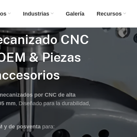
ios
Industrias
Galería
Recursos
ecanizado CNC
 OEM & Piezas
accesorios
ecanizados por CNC de alta
005 mm
, Diseñado para la durabilidad,
M y de posventa
para: