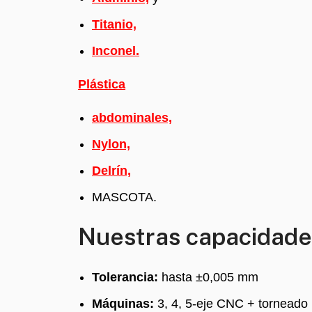
Titanio,
Inconel.
Plástica
abdominales,
Nylon,
Delrín,
MASCOTA.
Nuestras capacidade
Tolerancia:
hasta ±0,005 mm
Máquinas:
3, 4, 5-eje CNC + torneado