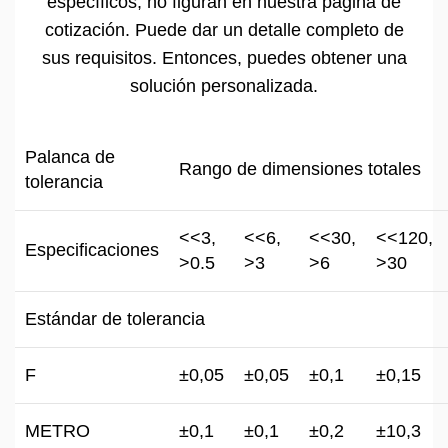
específicos, no figuran en nuestra página de
cotización. Puede dar un detalle completo de
sus requisitos. Entonces, puedes obtener una
solución personalizada.
Palanca de
Rango de dimensiones totales
tolerancia
<<3,
<<6,
<<30,
<<120,
Especificaciones
>0.5
>3
>6
>30
Estándar de tolerancia
F
±0,05
±0,05
±0,1
±0,15
METRO
±0,1
±0,1
±0,2
±10,3