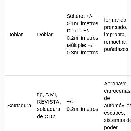
Soltero: +/-
formando,
0.1milímetros
prensado,
Doble: +/-
Doblar
Doblar
impronta,
0.2milímetros
remachar,
Múltiple
: +/-
puñetazos
0.3milímetros
Aeronave,
carrocerías
tig, A MÍ,
de
REVISTA,
+/-
Soldadura
automóvile
soldadura
0.2milímetros
escapes,
de CO2
sistemas d
poder