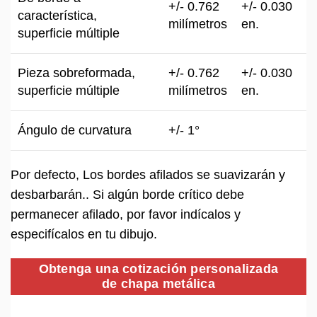
+/- 0.762
+/- 0.030
característica,
milímetros
en.
superficie múltiple
Pieza sobreformada,
+/- 0.762
+/- 0.030
superficie múltiple
milímetros
en.
Ángulo de curvatura
+/- 1°
Por defecto, Los bordes afilados se suavizarán y
desbarbarán.. Si algún borde crítico debe
permanecer afilado, por favor indícalos y
especifícalos en tu dibujo.
Obtenga una cotización personalizada
de chapa metálica